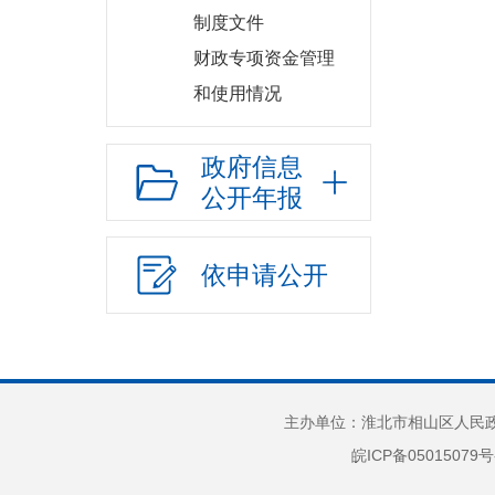
制度文件
财政专项资金管理
和使用情况
农村居民最低生活
政府信息
保障补助资金管理和使用情况
公开年报
城市居民最低生活
保障补助资金管理和使用情况
依申请公开
政策与标准
分配结果
农村五保供养补助
贫困重度残疾人生
活救助
主办单位：淮北市相山区人民政府
农村五保供养服务
皖ICP备05015079号
机构建设